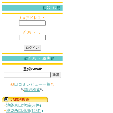
勒
ﾛｸﾞｲﾝ
勒
ﾒｰﾙアドレス：
ﾊﾟｽﾜｰﾄﾞ：
勒
ﾊﾟｽﾜｰﾄﾞ紛失
勒
登録e-mail:
烈
口コミレビュー一覧
烈
詳細検索
┣
池袋東口地域(67件)
┣
池袋西口地域(128件)