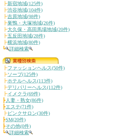
┣
新宿地域(125件)
┣
渋谷地域(104件)
┣
吉原地域(98件)
┣
巣鴨・大塚地域(26件)
┣
大久保・高田馬場地域(20件)
┣
五反田地域(28件)
┣
横浜地域(80件)
┗
詳細検索
┣
ファッションヘルス(50件)
┣
ソープ(125件)
┣
ホテルヘルス(113件)
┣
デリバリーヘルス(112件)
┣
イメクラ(69件)
┣
人妻・熟女(86件)
┣
エステ(71件)
┣
ピンクサロン(30件)
┣
SM(20件)
┣
その他(0件)
┗
詳細検索