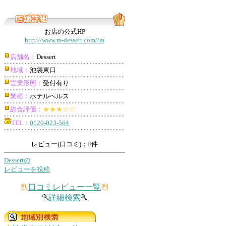
お店の公式HP
http://www.m-dessert.com//m
店舗名：
Dessert
地域：
池袋東口
営業形態：
受付有り
業種：
ホテルヘルス
総合評価：
★★★☆☆
TEL：
0120-023-564
レビュー(口コミ)：
0
件
Dessertの
レビューを投稿
烈
口コミレビュー一覧
烈
詳細検索