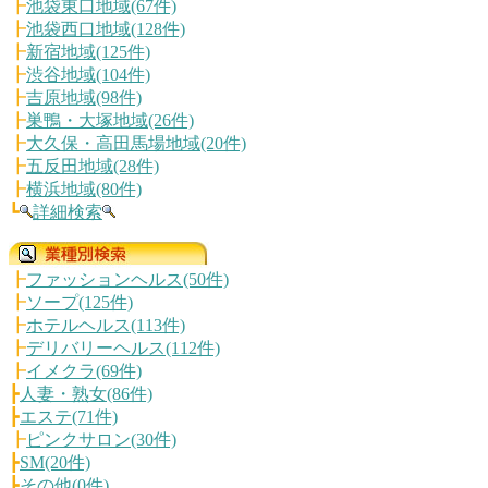
┣
池袋東口地域(67件)
┣
池袋西口地域(128件)
┣
新宿地域(125件)
┣
渋谷地域(104件)
┣
吉原地域(98件)
┣
巣鴨・大塚地域(26件)
┣
大久保・高田馬場地域(20件)
┣
五反田地域(28件)
┣
横浜地域(80件)
┗
詳細検索
┣
ファッションヘルス(50件)
┣
ソープ(125件)
┣
ホテルヘルス(113件)
┣
デリバリーヘルス(112件)
┣
イメクラ(69件)
┣
人妻・熟女(86件)
┣
エステ(71件)
┣
ピンクサロン(30件)
┣
SM(20件)
┣
その他(0件)